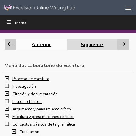
Ir al contenido
Saltar
MENÚ
ESCRIBIR
LEER
EDUCADORES
|
|
navegación
Anterior
Siguiente
Menú del Laboratorio de Escritura
Proceso de escritura
Investigación
Citación y documentación
Estilos retóricos
Argumento y pensamiento crítico
Escritura y presentaciones en línea
Conceptos básicos de la gramática
Puntuación