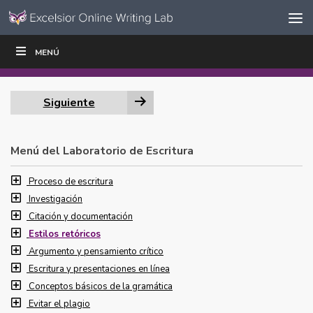
Ir al contenido
Saltar
MENÚ
ESCRIBIR
LEER
EDUCADORES
|
|
navegación
Siguiente
Menú del Laboratorio de Escritura
Proceso de escritura
Investigación
Citación y documentación
Estilos retóricos
Argumento y pensamiento crítico
Escritura y presentaciones en línea
Conceptos básicos de la gramática
Evitar el plagio