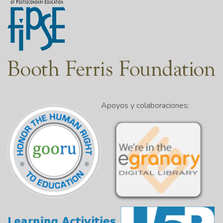
Direcciones
El guión en también se utiliza cuando se escribe sobre
lugares.
Ejemplos
:
¡Tomemos el vuelo JFK-LAX!
Apoyos y colaboraciones:
El tren Saratoga Springs-Montreal es una hermosa
forma de ver las hojas en otoño.
Para crear un guión en el entorno Windows, mantenga
pulsada
la tecla Alt
y escriba
0150
. En un Mac,
seleccione la tecla
Opción
y el guión
(-
).