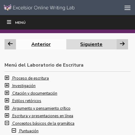
Ir al contenido
Saltar
MENÚ
ESCRIBIR
LEER
EDUCADORES
|
|
navegación
Anterior
Siguiente
Menú del Laboratorio de Escritura
Proceso de escritura
Investigación
Citación y documentación
Estilos retóricos
Argumento y pensamiento crítico
Escritura y presentaciones en línea
Conceptos básicos de la gramática
Puntuación