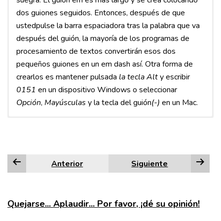
suegra. El guión em es más largo y se crea colocando
dos guiones seguidos. Entonces, después de que
ustedpulse la barra espaciadora tras la palabra que va
después del guión, la mayoría de los programas de
procesamiento de textos convertirán esos dos
pequeños guiones en un em dash así. Otra forma de
crearlos es mantener pulsada
la tecla Alt
y escribir
0151
en un dispositivo Windows o seleccionar
Opción
,
Mayúsculas
y la tecla del guión
(-)
en un Mac.
El guión en es menos conocido que el guión o el guión
em, pero eso no significa que su función no sea
importante. usted a menudo puede sustituir el guión en
Anterior
Siguiente
por la palabra "a" al leerlo en voz alta.
Números
Quejarse... Aplaudir... Por favor, ¡dé su opinión!
El guion en se utiliza más a menudo con un intervalo de