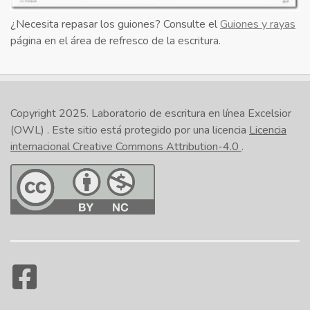
para los rangos de páginas.
¿Necesita repasar los guiones? Consulte el
Guiones y rayas
página en el área de refresco de la escritura.
Gershon, J. (2005). Llevar sus valores. E: The
Environmental Magazine, 16(4), 56-66.
Al utilizar los guiones bajos, tenga cuidado con las
Copyright 2025.
Laboratorio de escritura en línea Excelsior
palabras
desde
y
entre
. usted no debe utilizar un guión
(OWL)
. Este sitio está protegido por una licencia
Licencia
bajo cuando la frase contiene
desde
o
entre
. En su
internacional Creative Commons Attribution-4.0
.
lugar, elimine el guion en y escriba desde
... hasta
o
entre..
. y
.
Incorrecto:
Me gustaría tener horas de oficina
de 1:00 a 4:00 todos los miércoles.
Correcto:
Me gustaría tener horas de oficina de
1:00 a 4:00 todos los miércoles.