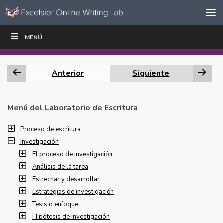
Ir al contenido
Saltar
MENÚ
ESCRIBIR
LEER
EDUCADORES
|
|
navegación
Anterior
Siguiente
Menú del Laboratorio de Escritura
Proceso de escritura
Investigación
El proceso de investigación
Análisis de la tarea
Estrechar y desarrollar
Estrategias de investigación
Tesis o enfoque
Hipótesis de investigación