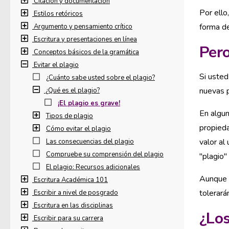
Citación y documentación
Por ello
Estilos retóricos
forma de
Argumento y pensamiento crítico
Escritura y presentaciones en línea
Pero
Conceptos básicos de la gramática
Evitar el plagio
Si usted
¿Cuánto sabe usted sobre el plagio?
nuevas p
¿Qué es el plagio?
¡El plagio es grave!
En algun
Tipos de plagio
propied
Cómo evitar el plagio
valor al
Las consecuencias del plagio
Compruebe su comprensión del plagio
"plagio"
El plagio: Recursos adicionales
Aunque s
Escritura Académica 101
tolerará
Escribir a nivel de posgrado
Escritura en las disciplinas
¿Los
Escribir para su carrera