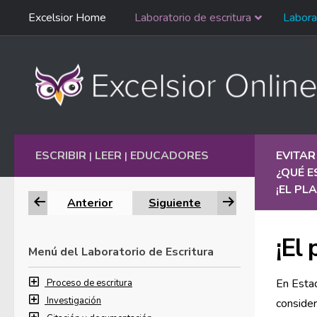
Saltar
Excelsior Home
Laboratorio de escritura
Labora
Ir al contenido
navegación
English
ESCRIBIR
LEER
EDUCADORES
EVITAR
|
|
¿QUÉ E
¡EL PL
Anterior
Siguiente
¡El 
Menú del Laboratorio de Escritura
En Estad
Proceso de escritura
Investigación
consider