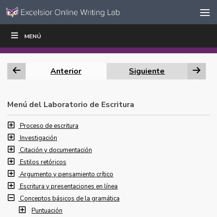
Ir al contenido
Saltar
MENÚ
ESCRIBIR
LEER
EDUCADORES
|
|
navegación
Anterior
Siguiente
Menú del Laboratorio de Escritura
Proceso de escritura
Investigación
Citación y documentación
Estilos retóricos
Argumento y pensamiento crítico
Escritura y presentaciones en línea
Conceptos básicos de la gramática
Puntuación