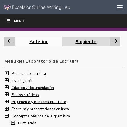
Ir al contenido
Saltar
MENÚ
ESCRIBIR
LEER
EDUCADORES
|
|
navegación
Anterior
Siguiente
Menú del Laboratorio de Escritura
Proceso de escritura
Investigación
Citación y documentación
Estilos retóricos
Argumento y pensamiento crítico
Escritura y presentaciones en línea
Conceptos básicos de la gramática
Puntuación