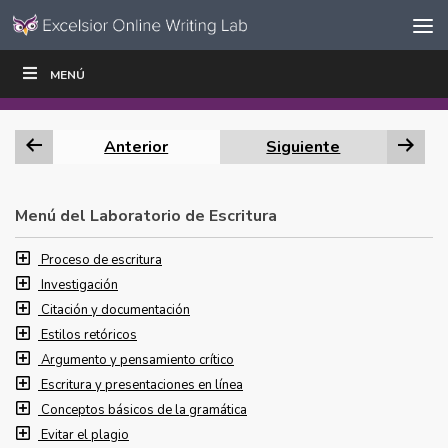
Ir al contenido
Saltar
MENÚ
ESCRIBIR
LEER
EDUCADORES
|
|
navegación
Anterior
Siguiente
Menú del Laboratorio de Escritura
Proceso de escritura
Investigación
Citación y documentación
Estilos retóricos
Argumento y pensamiento crítico
Escritura y presentaciones en línea
Conceptos básicos de la gramática
Evitar el plagio