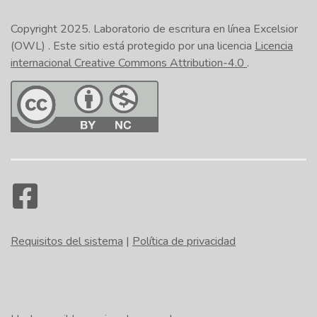
Safari
Copyright 2025.
Laboratorio de escritura en línea Excelsior
(OWL)
. Este sitio está protegido por una licencia
Licencia
internacional Creative Commons Attribution-4.0
.
En la esquina inferior derecha de la actividad, haga
clic en el icono de la impresora. (NOTA: No se trata
del botón Imprimir situado en la parte inferior de la
página). Seleccione
Imprimir todas las
diapositivas
o
Imprimir la diapositiva actual
.
En el
Imprimir
emergente, bajo
Impresora
,
seleccione la opción que se refiera al pdf. Haga clic
en
Imprimir
. Dé un nombre al archivo. (NOTA: Se
recomienda que usted incluya su nombre en el
Requisitos del sistema
|
Política de privacidad
nombre del archivo si usted piensa enviárselo a
alguien como prueba de que usted ha completado
la actividad). Navegue hasta el lugar donde usted
desea que se guarde el archivo y haga clic en