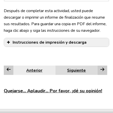
Después de completar esta actividad, usted puede
descargar o imprimir un informe de finalización que resume
sus resultados. Para guardar una copia en PDF del informe,
haga clic abajo y siga las instrucciones de su navegador.
Instrucciones de impresión y descarga
Anterior
Siguiente
Edge
Firefox
Quejarse... Aplaudir... Por favor, ¡dé su opinión!
Google Chrome
Internet Explorer