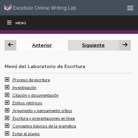
Ir al contenido
Saltar
MENÚ
ESCRIBIR
LEER
EDUCADORES
|
|
navegación
Anterior
Siguiente
Menú del Laboratorio de Escritura
Proceso de escritura
Investigación
Citación y documentación
Estilos retóricos
Argumento y pensamiento crítico
Escritura y presentaciones en línea
Conceptos básicos de la gramática
Evitar el plagio