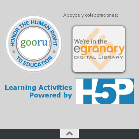
1:33
punto de inflexión para el o los personajes
principales.
Apoyos y colaboraciones:
Después viene el periodo de acción
1:38
descendente durante el cual se resuelven
los conflictos.
Finalmente, la trama termina con una
1:45
resolución que concluye la historia.
Como historias, las obras de ficción tienen
1:51
un narrador que cuenta la historia desde un
punto de vista particular.
1:57
Hay diferentes tipos de puntos de vista.
Por ejemplo, una historia con punto de vista
en primera persona la cuenta un personaje
2:00
concreto y utiliza el pronombre "yo" o
"nosotros" para narrar la historia.