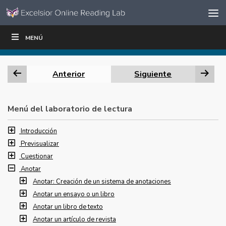
Ir al contenido
Saltar
MENÚ
ESCRIBIR
LEER
EDUCADORES
|
|
navegación
Anterior
Siguiente
Menú del laboratorio de lectura
Introducción
Previsualizar
Cuestionar
Anotar
Anotar: Creación de un sistema de anotaciones
Anotar un ensayo o un libro
Anotar un libro de texto
Anotar un artículo de revista