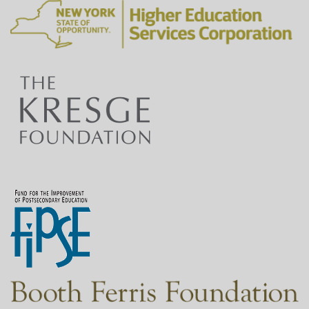
1:03
Toda historia tiene también una trama.
La trama es la acción que se desarrolla a lo
1:06
largo de la historia.
Tradicionalmente, la trama de una historia se
1:09
centra en un conflicto y una resolución.
Una fórmula de trama común tiene cinco
1:15
etapas.
Comienza con una exposición que presenta a
1:18
los personajes, el escenario y los
acontecimientos que conducen a la historia.
A continuación, pasa por una serie de
acontecimientos conocidos como la acción
1:25
ascendente durante la cual el conflicto se
intensifica.
Esto conduce a un clímax que marca un