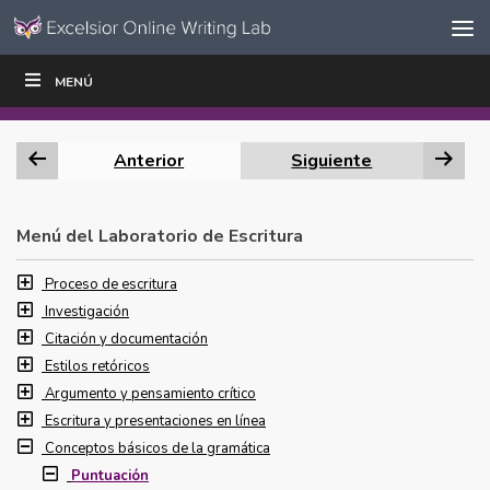
Ir al contenido
Saltar
MENÚ
ESCRIBIR
LEER
EDUCADORES
|
|
navegación
Anterior
Siguiente
Menú del Laboratorio de Escritura
Proceso de escritura
Investigación
Citación y documentación
Estilos retóricos
Argumento y pensamiento crítico
Escritura y presentaciones en línea
Conceptos básicos de la gramática
Puntuación