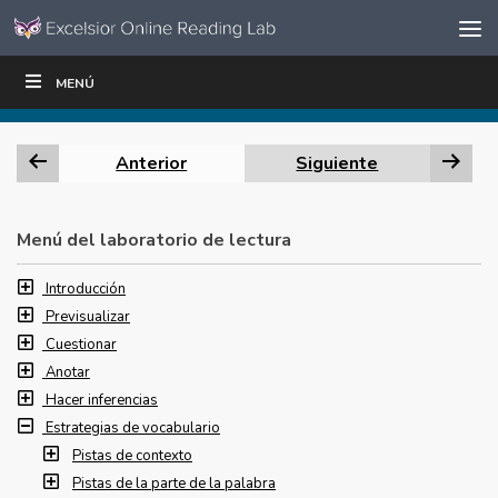
Ir al contenido
Saltar
MENÚ
ESCRIBIR
LEER
EDUCADORES
|
|
navegación
Anterior
Siguiente
Menú del laboratorio de lectura
Introducción
Previsualizar
Cuestionar
Anotar
Hacer inferencias
Estrategias de vocabulario
Pistas de contexto
Pistas de la parte de la palabra