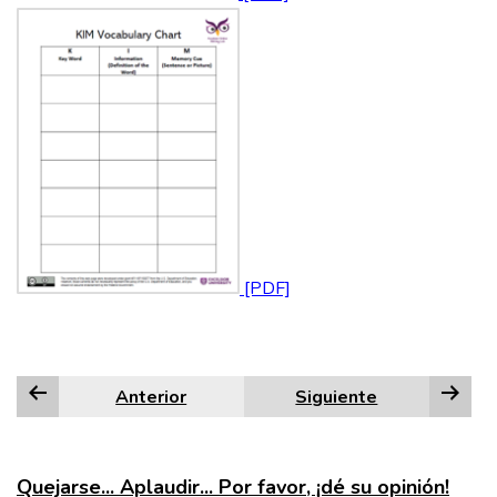
Anterior
Siguiente
Quejarse... Aplaudir... Por favor, ¡dé su opinión!