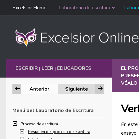
Saltar
Excelsior Home
Laboratorio de escritura
Labora
Ir al contenido
navegación
English
ESCRIBIR
LEER
EDUCADORES
EL PRO
|
|
PRESE
VÉALO 
Anterior
Siguiente
Ver
Menú del Laboratorio de Escritura
En este 
Proceso de escritura
Resumen del proceso de escritura
ensayo. 