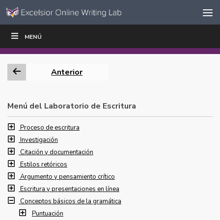
Ir al contenido
Saltar
MENÚ
ESCRIBIR
LEER
EDUCADORES
|
|
navegación
Anterior
Menú del Laboratorio de Escritura
Proceso de escritura
Investigación
Citación y documentación
Estilos retóricos
Argumento y pensamiento crítico
Escritura y presentaciones en línea
Conceptos básicos de la gramática
Puntuación