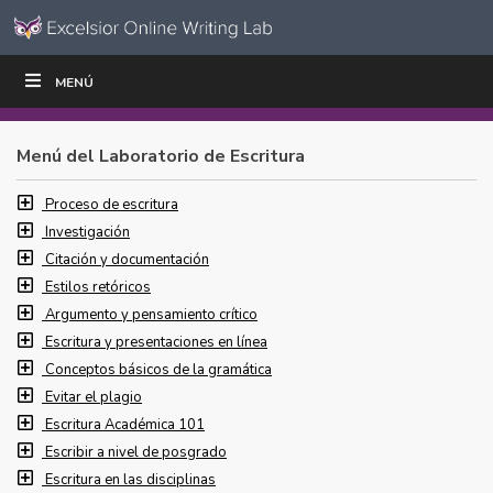
Ir al contenido
Saltar
MENÚ
ESCRIBIR
LEER
EDUCADORES
|
|
navegación
Menú del Laboratorio de Escritura
Proceso de escritura
Investigación
Citación y documentación
Estilos retóricos
Argumento y pensamiento crítico
Escritura y presentaciones en línea
Conceptos básicos de la gramática
Evitar el plagio
Escritura Académica 101
Escribir a nivel de posgrado
Escritura en las disciplinas