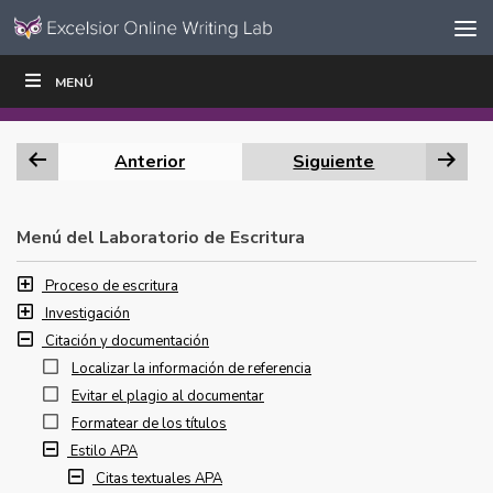
Ir al contenido
Saltar
MENÚ
ESCRIBIR
LEER
EDUCADORES
|
|
navegación
Anterior
Siguiente
Menú del Laboratorio de Escritura
Proceso de escritura
Investigación
Citación y documentación
Localizar la información de referencia
Evitar el plagio al documentar
Formatear de los títulos
Estilo APA
Citas textuales APA