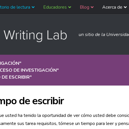
torio de lectura
Educadores
Blog
Acerca de
un sitio de la Universid
IGACIÓN
"
CESO DE INVESTIGACIÓN
"
 DE ESCRIBIR
"
mpo de escribir
e usted ha tenido la oportunidad de ver cómo usted debe consi
amente sus tarea requisitos, tómese un tiempo para leer y pensa