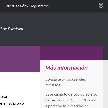
Iniciar sesión / Registrarse
ad de Excelsior
MÁS
Más información
Consulte otros grandes
recursos:
Este capítulo de código abierto
derar
de Successful Writing,
"Escribir
r en su propio
a partir de la investigación: