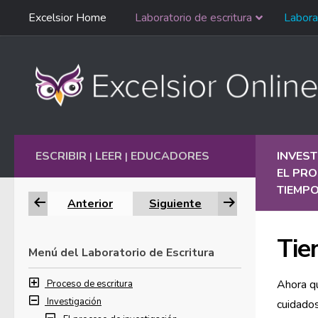
Saltar
Excelsior Home
Laboratorio de escritura
Labora
Ir al contenido
navegación
English
ESCRIBIR
LEER
EDUCADORES
INVEST
|
|
EL PRO
TIEMPO
Anterior
Siguiente
Tie
Menú del Laboratorio de Escritura
Ahora qu
Proceso de escritura
Investigación
cuidados