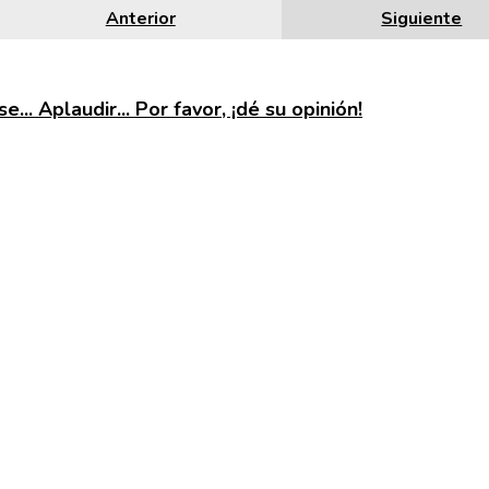
Anterior
Siguiente
e... Aplaudir... Por favor, ¡dé su opinión!