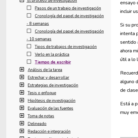
El proceso de investigación
ensayo d
Pasos de un trabajo de investigación
incluir 
Cronología del papel de investigación
- 8 semanas
Si su pr
Cronología del papel de investigación
intenta 
- 10 semanas
sentido 
Tipos de trabajos de investigación
ahora mi
Verlo en la práctica
útil a l
Tiempo de escribir
Análisis de la tarea
Recuerd
Estrechar y desarrollar
alguno d
Estrategias de investigación
de clase
Tesis o enfoque
Hipótesis de investigación
Está a p
Evaluación de las fuentes
muy emo
Toma de notas
Delineado
Redacción e integración