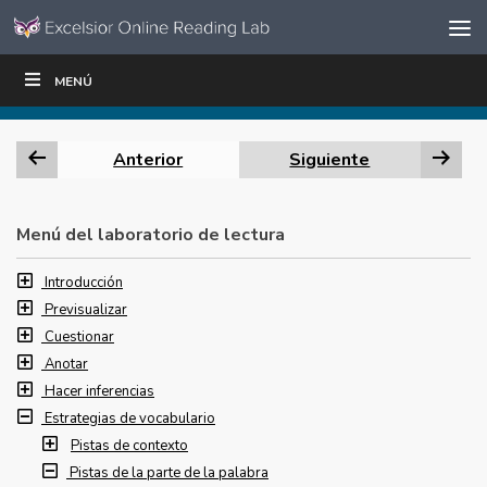
Ir al contenido
Saltar
MENÚ
ESCRIBIR
LEER
EDUCADORES
|
|
navegación
Anterior
Siguiente
Menú del laboratorio de lectura
Introducción
Previsualizar
Cuestionar
Anotar
Hacer inferencias
Estrategias de vocabulario
Pistas de contexto
Pistas de la parte de la palabra