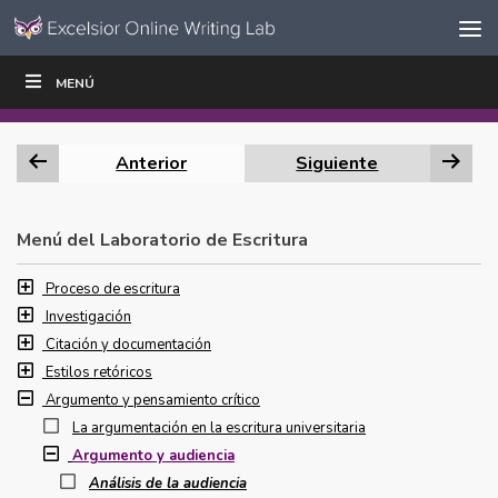
Ir al contenido
Saltar
MENÚ
ESCRIBIR
LEER
EDUCADORES
|
|
navegación
Anterior
Siguiente
Menú del Laboratorio de Escritura
Proceso de escritura
Investigación
Citación y documentación
Estilos retóricos
Argumento y pensamiento crítico
La argumentación en la escritura universitaria
Argumento y audiencia
Análisis de la audiencia