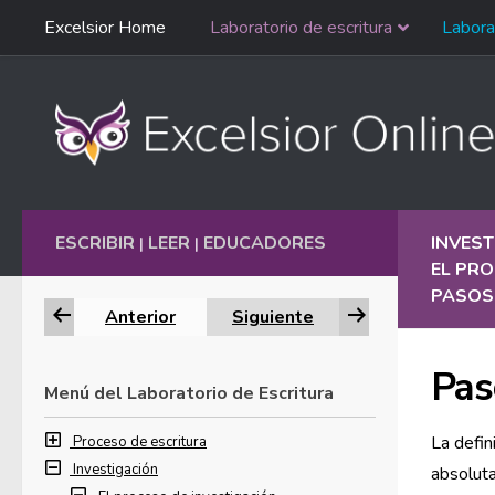
Saltar
Excelsior Home
Laboratorio de escritura
Labora
Ir al contenido
navegación
English
ESCRIBIR
LEER
EDUCADORES
INVEST
|
|
EL PRO
PASOS 
Anterior
Siguiente
Pas
Menú del Laboratorio de Escritura
La defin
Proceso de escritura
Investigación
absoluta