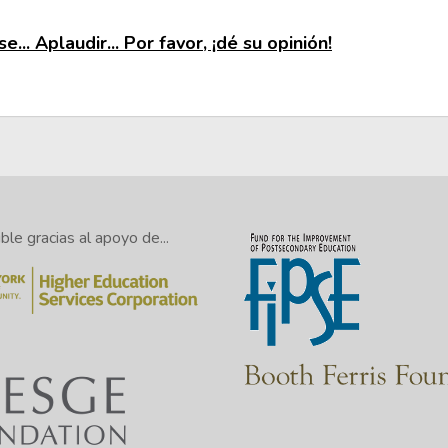
e... Aplaudir... Por favor, ¡dé su opinión!
le gracias al apoyo de...