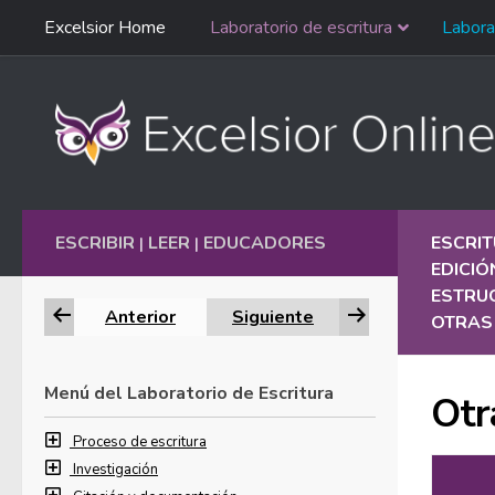
Saltar
Excelsior Home
Laboratorio de escritura
Labora
Ir al contenido
navegación
English
ESCRIBIR
LEER
EDUCADORES
ESCRI
|
|
EDICIÓ
ESTRU
Anterior
Siguiente
OTRAS 
Menú del Laboratorio de Escritura
Otr
Proceso de escritura
Investigación