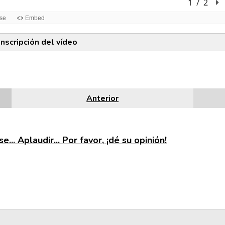
anscripción del vídeo
Anterior
e... Aplaudir... Por favor, ¡dé su opinión!