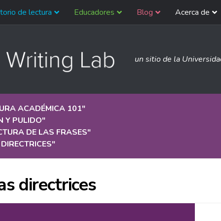
torio de lectura
Educadores
Blog
Acerca de
un sitio de la Universid
TURA ACADÉMICA 101
"
N Y PULIDO
"
CTURA DE LAS FRASES
"
DIRECTRICES
"
as directrices