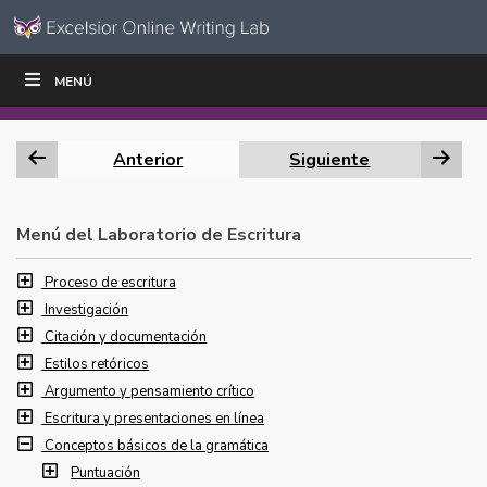
Ir al contenido
Saltar
MENÚ
ESCRIBIR
LEER
EDUCADORES
|
|
navegación
Anterior
Siguiente
Menú del Laboratorio de Escritura
Proceso de escritura
Investigación
Citación y documentación
Estilos retóricos
Argumento y pensamiento crítico
Escritura y presentaciones en línea
Conceptos básicos de la gramática
Puntuación