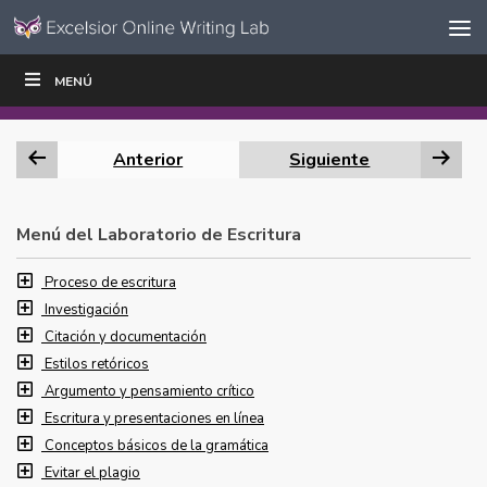
Ir al contenido
Saltar
MENÚ
ESCRIBIR
LEER
EDUCADORES
|
|
navegación
Anterior
Siguiente
Menú del Laboratorio de Escritura
Proceso de escritura
Investigación
Citación y documentación
Estilos retóricos
Argumento y pensamiento crítico
Escritura y presentaciones en línea
Conceptos básicos de la gramática
Evitar el plagio