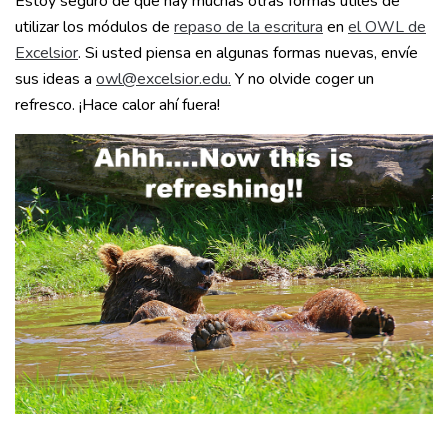
Estoy seguro de que hay muchas otras formas útiles de
utilizar los módulos de
repaso de la escritura
en
el OWL de
Excelsior
. Si usted piensa en algunas formas nuevas, envíe
sus ideas a
owl@excelsior.edu.
Y no olvide coger un
refresco. ¡Hace calor ahí fuera!