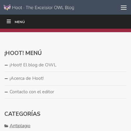
Ir al contenido
Saltar
MENÚ
ESCRIBIR
LEER
EDUCADORES
|
|
navegación
¡HOOT! MENÚ
¡Hoot! El blog de OWL
¡Acerca de Hoot!
Contacto con el editor
CATEGORÍAS
Antiplagio