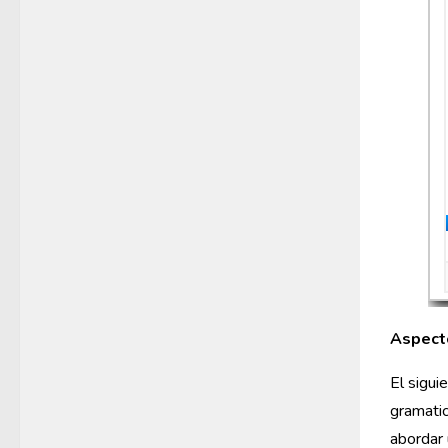
Aspecto
El sigui
gramati
abordar 