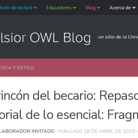
torio de lectura
Educadores
Blog
Acerca de
un sitio de la Uni
ICA Y ESTILO
rincón del becario: Repas
orial de lo esencial: Fra
LABORADOR INVITADO
18 DE ABRIL DE 2019
- PUBLICADO
-