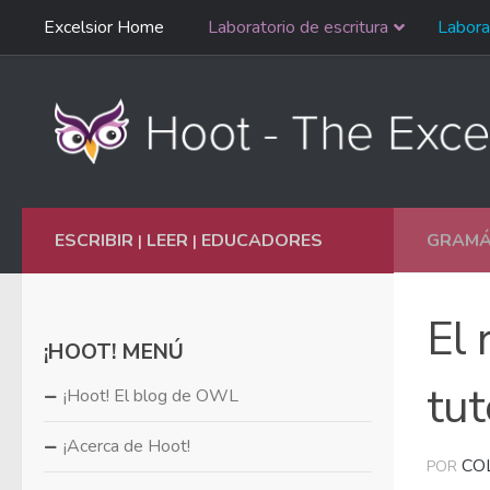
Saltar
Excelsior Home
Laboratorio de escritura
Labora
Ir al contenido
navegación
English
ESCRIBIR
LEER
EDUCADORES
GRAMÁT
|
|
El 
¡HOOT! MENÚ
tut
¡Hoot! El blog de OWL
¡Acerca de Hoot!
CO
POR