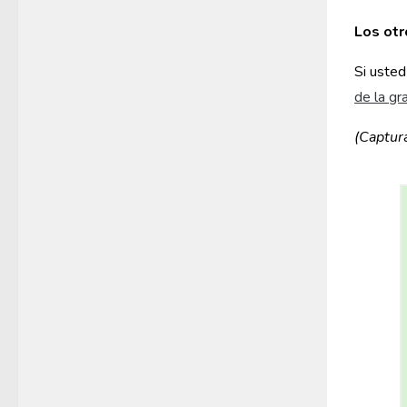
Los ot
Si uste
de la gr
(Captura