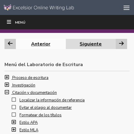
Ir al contenido
Saltar
MENÚ
ESCRIBIR
LEER
EDUCADORES
|
|
navegación
Anterior
Siguiente
Menú del Laboratorio de Escritura
Proceso de escritura
Investigación
Citación y documentación
Localizar la información de referencia
Evitar el plagio al documentar
Formatear de los títulos
Estilo APA
Estilo MLA