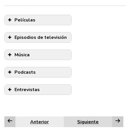
Películas
NOTA:
Episodios de televisión
NOTA:
Música
NOTA:
Podcasts
Entrevistas
NOTA:
Si se accedió a la película
Anterior
Siguiente
es
a través de un servicio