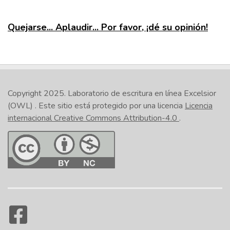
mejor citar esa
de streaming, incluya un
entrevista como si fuera
enlace al final de la cita.
Quejarse... Aplaudir... Por favor, ¡dé su opinión!
un artículo.
Copyright 2025.
Laboratorio de escritura en línea Excelsior
(OWL)
. Este sitio está protegido por una licencia
Licencia
internacional Creative Commons Attribution-4.0
.