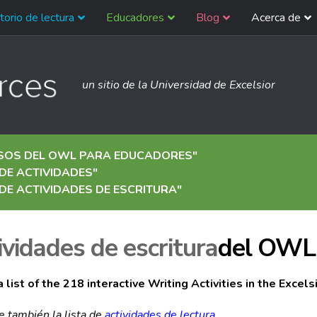
torio de lectura
Educadores
Blog
Acerca de
un sitio de la Universidad de Excelsior
SOS DEL OWL PARA EDUCADORES
"
 DE ACTIVIDADES
"
 DE ACTIVIDADES DE ESCRITURA
"
ividades de escritura
del OWL
 a list of the 218 interactive Writing Activities in the Exce
e también la lista de
actividades de lectura
.