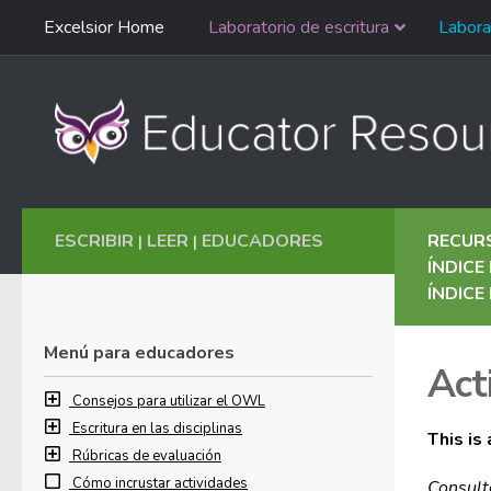
Saltar
Excelsior Home
Laboratorio de escritura
Labora
Ir al contenido
navegación
English
ESCRIBIR
LEER
EDUCADORES
RECUR
|
|
ÍNDICE
ÍNDICE
Menú para educadores
Act
Consejos para utilizar el OWL
Escritura en las disciplinas
This is
Rúbricas de evaluación
Cómo incrustar actividades
Consult