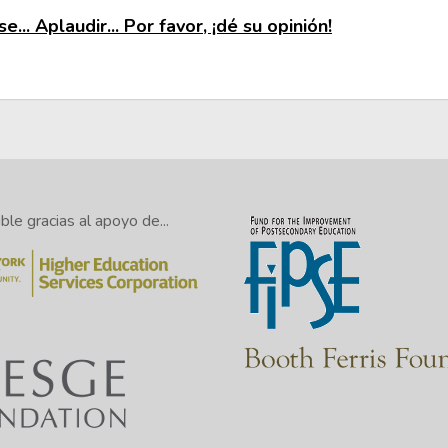
e... Aplaudir... Por favor, ¡dé su opinión!
le gracias al apoyo de...