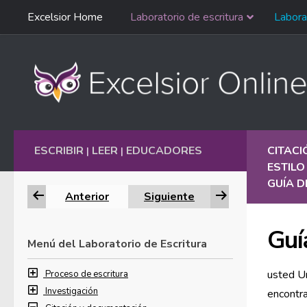
Saltar
Excelsior Home
Laboratorio de escritura
Labora
Ir al contenido
navegación
English
ESCRIBIR
LEER
EDUCADORES
CITAC
|
|
ESTILO
GUÍA 
Anterior
Siguiente
Guí
Menú del Laboratorio de Escritura
usted U
Proceso de escritura
Investigación
encontra