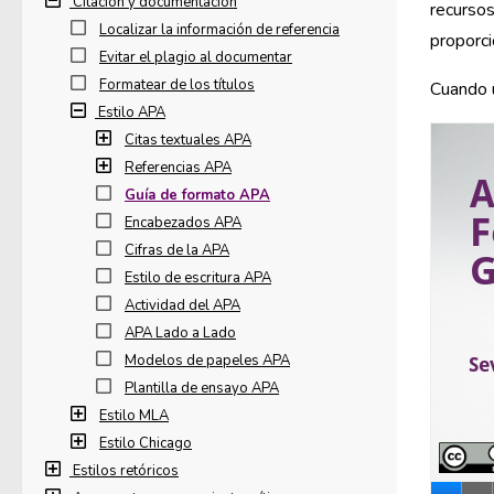
Citación y documentación
recursos
Localizar la información de referencia
proporci
Evitar el plagio al documentar
Formatear de los títulos
Cuando u
Estilo APA
Citas textuales APA
Referencias APA
Guía de formato APA
Encabezados APA
Cifras de la APA
Estilo de escritura APA
Actividad del APA
APA Lado a Lado
Modelos de papeles APA
Plantilla de ensayo APA
Estilo MLA
Estilo Chicago
Estilos retóricos