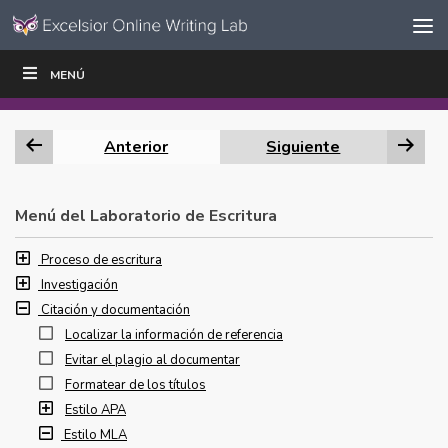
Ir al contenido
Saltar
MENÚ
ESCRIBIR
LEER
EDUCADORES
|
|
navegación
Anterior
Siguiente
Menú del Laboratorio de Escritura
Proceso de escritura
Investigación
Citación y documentación
Localizar la información de referencia
Evitar el plagio al documentar
Formatear de los títulos
Estilo APA
Estilo MLA