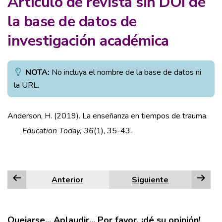
Artículo de revista sin DOI de
la base de datos de
investigación académica
NOTA:
No incluya el nombre de la base de datos ni
la URL.
Anderson, H. (2019). La enseñanza en tiempos de trauma.
Education Today, 36
(1), 35-43.
Anterior
Siguiente
Quejarse... Aplaudir... Por favor, ¡dé su opinión!