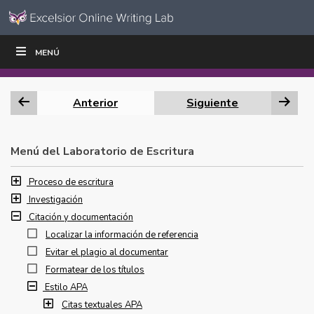
Ir al contenido
Saltar
MENÚ
ESCRIBIR
LEER
EDUCADORES
|
|
navegación
Anterior
Siguiente
Menú del Laboratorio de Escritura
Proceso de escritura
Investigación
Citación y documentación
Localizar la información de referencia
Evitar el plagio al documentar
Formatear de los títulos
Estilo APA
Citas textuales APA