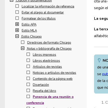
Citación y documentación
cita una
Localizar la información de referencia
según el
Evitar el plagio al documentar
La seg
Formatear de los títulos
Estilo APA
La terc
Estilo MLA
alfabéti
Estilo Chicago
Directrices de formato Chicago
Notas y bibliografía de Chicago
Libros impresos
NO
Libros electrónicos
Artículos de revistas
de una
Noticias o artículos de revistas
se
pub
Contenido de la página web
de la 
Disertación
que no
Reseña del libro
Ponencia de una reunión o
1. 
conferencia