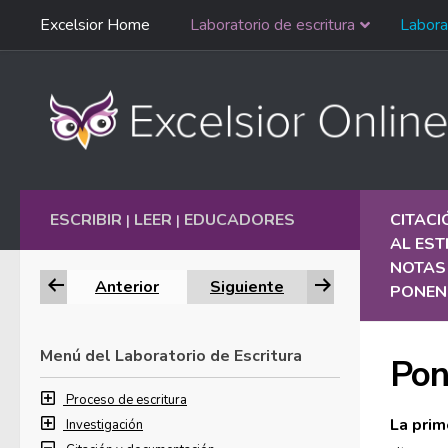
Saltar
Excelsior Home
Laboratorio de escritura
Labora
Ir al contenido
navegación
English
ESCRIBIR
LEER
EDUCADORES
CITAC
|
|
AL EST
NOTAS 
Anterior
Siguiente
PONEN
Menú del Laboratorio de Escritura
Pon
Proceso de escritura
La prim
Investigación