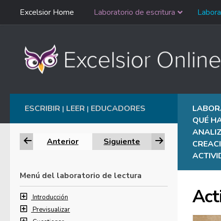
Saltar
Excelsior Home
Laboratorio de escritura
Labora
Ir al contenido
navegación
English
ESCRIBIR
LEER
EDUCADORES
LABOR
|
|
QUÉ HA
ANALI
Anterior
Siguiente
CREACI
ACTIV
Menú del laboratorio de lectura
Act
Introducción
Previsualizar