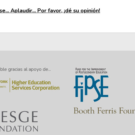
e... Aplaudir... Por favor, ¡dé su opinión!
le gracias al apoyo de...