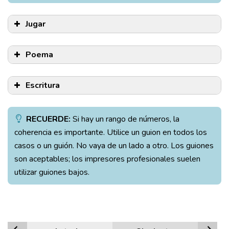
Jugar
Poema
Escritura
RECUERDE:
Si hay un rango de números, la
coherencia es importante. Utilice un guion en todos los
casos o un guión. No vaya de un lado a otro. Los guiones
son aceptables; los impresores profesionales suelen
Ejemplo:
utilizar guiones bajos.
En "Canción de la lluvia de abril", Hughes utiliza la
Ejemplos:
sibilancia para imitar el sonido de las gotas de lluvia
en su tejado: "La lluvia toca una pequeña canción de
Cuando Próspero le dice a Fernando: "Todas tus
sueño en nuestro tejado por la noche" (línea 6).
vejaciones / no eran más que mis pruebas de tu