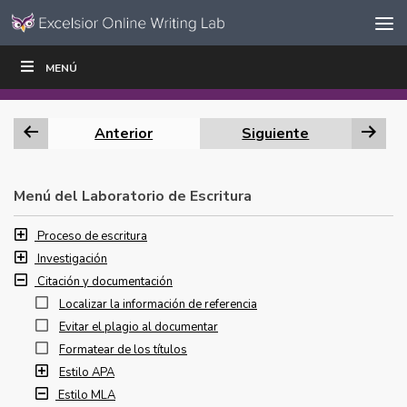
Ir al contenido
Saltar
MENÚ
ESCRIBIR
LEER
EDUCADORES
|
|
navegación
Anterior
Siguiente
Menú del Laboratorio de Escritura
Proceso de escritura
Investigación
Citación y documentación
Localizar la información de referencia
Evitar el plagio al documentar
Formatear de los títulos
Estilo APA
Estilo MLA