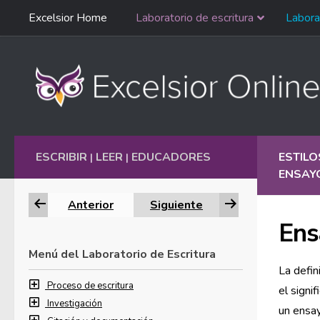
Saltar
Excelsior Home
Laboratorio de escritura
Labora
Ir al contenido
navegación
English
ESCRIBIR
LEER
EDUCADORES
ESTILO
|
|
ENSAYO
Anterior
Siguiente
Ens
Menú del Laboratorio de Escritura
La defini
Proceso de escritura
el signi
Investigación
un ensa