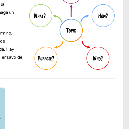
 la
haga un
érmino,
 de
ada. Hay
un ensayo de
e