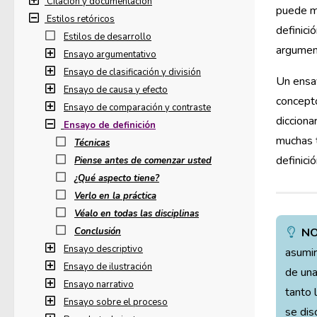
Citación y documentación
puede me
Estilos retóricos
definici
Estilos de desarrollo
argumen
Ensayo argumentativo
Ensayo de clasificación y división
Un ensay
Ensayo de causa y efecto
concept
Ensayo de comparación y contraste
dicciona
Ensayo de definición
muchas t
Técnicas
definici
Piense antes de comenzar usted
¿Qué aspecto tiene?
Verlo en la práctica
Véalo en todas las disciplinas
Conclusión
NO
Ensayo descriptivo
asumir
Ensayo de ilustración
de una
Ensayo narrativo
tanto 
Ensayo sobre el proceso
se dis