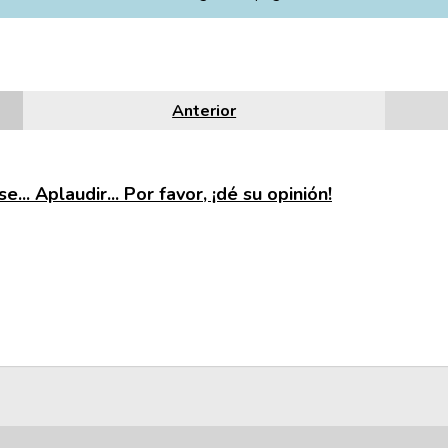
Anterior
e... Aplaudir... Por favor, ¡dé su opinión!