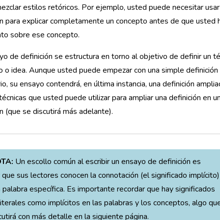
zclar estilos retóricos. Por ejemplo, usted puede necesitar usar
ón para explicar completamente un concepto antes de que usted 
to sobre ese concepto.
o de definición se estructura en torno al objetivo de definir un t
o o idea. Aunque usted puede empezar con una simple definición
rio, su ensayo contendrá, en última instancia, una definición ampli
écnicas que usted puede utilizar para ampliar una definición en 
ón (que se discutirá más adelante).
TA:
Un escollo común al escribir un ensayo de definición es
 que sus lectores conocen la connotación (el significado implícito)
 palabra específica. Es importante recordar que hay significados
literales como implícitos en las palabras y los conceptos, algo qu
cutirá con más detalle en la siguiente página.