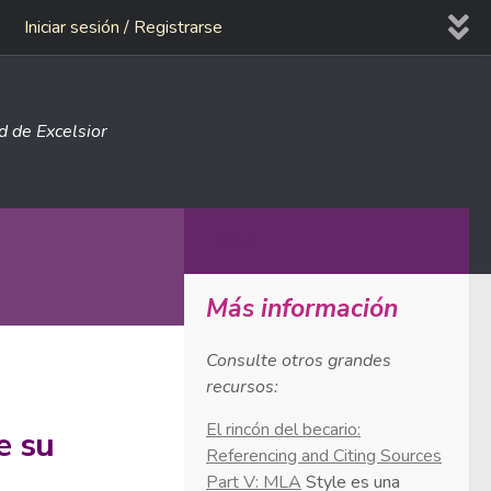
Iniciar sesión / Registrarse
ad de Excelsior
MÁS
Más información
Consulte otros grandes
recursos:
El rincón del becario:
e su
Referencing and Citing Sources
Part V: MLA
Style es una