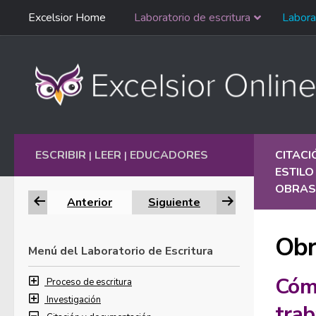
Saltar
Excelsior Home
Laboratorio de escritura
Labora
Ir al contenido
navegación
English
ESCRIBIR
LEER
EDUCADORES
CITAC
|
|
ESTILO
OBRAS
Anterior
Siguiente
Obr
Menú del Laboratorio de Escritura
Cómo
Proceso de escritura
Investigación
trab