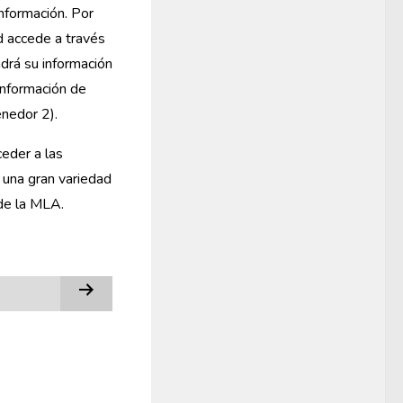
nformación. Por
ed accede a través
drá su información
 información de
enedor 2).
ceder a las
 una gran variedad
de la MLA.