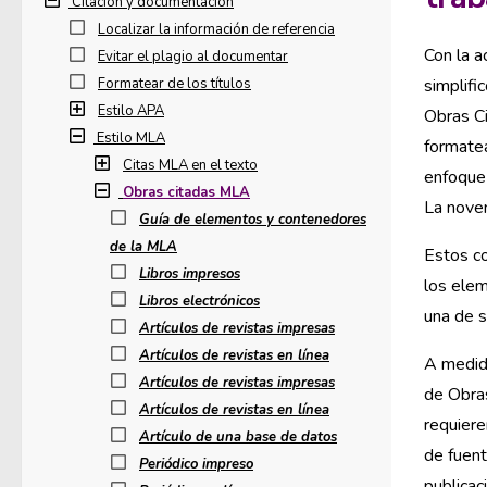
Citación y documentación
Localizar la información de referencia
Con la a
Evitar el plagio al documentar
Formatear de los títulos
simplifi
Estilo APA
Obras Ci
Estilo MLA
formatea
Citas MLA en el texto
enfoque 
Obras citadas MLA
La noven
Guía de elementos y contenedores
de la MLA
Estos co
Libros impresos
los elem
Libros electrónicos
una de s
Artículos de revistas impresas
Artículos de revistas en línea
A medid
Artículos de revistas impresas
de Obras
Artículos de revistas en línea
requiere
Artículo de una base de datos
de fuen
Periódico impreso
publicac