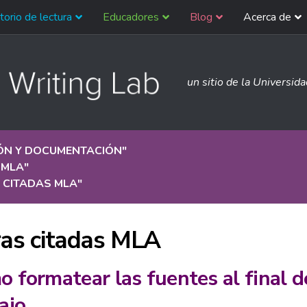
torio de lectura
Educadores
Blog
Acerca de
un sitio de la Universid
IÓN Y DOCUMENTACIÓN
"
 MLA
"
 CITADAS MLA
"
as citadas MLA
 formatear las fuentes al final d
ajo