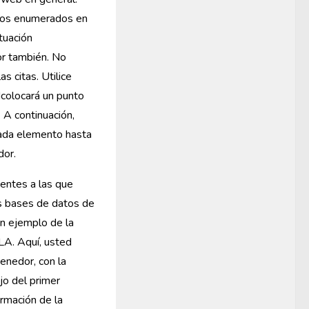
tos enumerados en
tuación
or también. No
s citas. Utilice
dcolocará un punto
. A continuación,
ada elemento hasta
dor.
entes a las que
s bases de datos de
un ejemplo de la
LA. Aquí, usted
tenedor, con la
ajo del primer
ormación de la