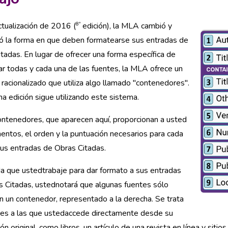
8ª
ctualización de 2016 (
edición), la MLA cambió y
có la forma en que deben formatearse sus entradas de
tadas. En lugar de ofrecer una forma específica de
r todas y cada una de las fuentes, la MLA ofrece un
racionalizado que utiliza algo llamado "contenedores".
a edición sigue utilizando este sistema.
ntenedores, que aparecen aquí, proporcionan a usted
entos, el orden y la puntuación necesarios para cada
us entradas de Obras Citadas.
a que ustedtrabaje para dar formato a sus entradas
 Citadas, ustednotará que algunas fuentes sólo
n un contenedor, representado a la derecha. Se trata
tes a las que ustedaccede directamente desde su
ión original, como libros, un artículo de una revista en línea y siti