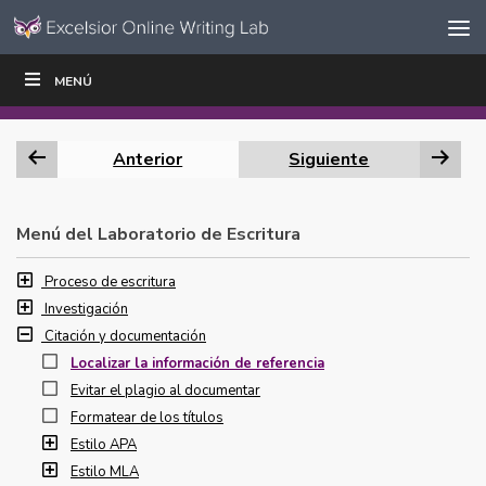
Ir al contenido
Saltar
MENÚ
ESCRIBIR
LEER
EDUCADORES
|
|
navegación
Anterior
Siguiente
Menú del Laboratorio de Escritura
Proceso de escritura
Investigación
Citación y documentación
Localizar la información de referencia
Evitar el plagio al documentar
Formatear de los títulos
Estilo APA
Estilo MLA