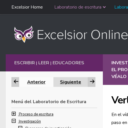
Saltar
Excelsior Home
Laboratorio de escritura
Labora
Ir al contenido
navegación
English
ESCRIBIR
LEER
EDUCADORES
INVEST
|
|
EL PRO
VÉALO 
Anterior
Siguiente
Ver
Menú del Laboratorio de Escritura
En el ví
Proceso de escritura
Investigación
paso en 