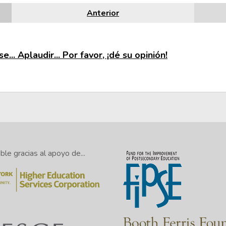
Anterior
e... Aplaudir... Por favor, ¡dé su opinión!
le gracias al apoyo de...