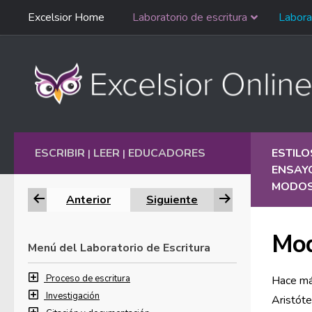
Saltar
Excelsior Home
Laboratorio de escritura
Labora
Ir al contenido
navegación
English
ESCRIBIR
LEER
EDUCADORES
ESTILO
|
|
ENSAY
MODOS
Anterior
Siguiente
Mod
Menú del Laboratorio de Escritura
Proceso de escritura
Hace más
Investigación
Aristóte