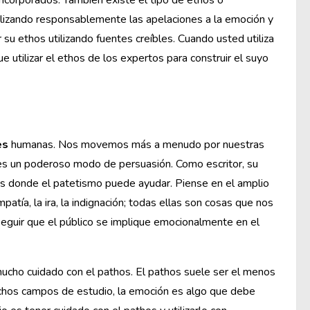
incorporados. También existe el tipo de ethos o
tilizando responsablemente las apelaciones a la emoción y
 su ethos utilizando fuentes creíbles. Cuando usted utiliza
ue utilizar el ethos de los expertos para construir el suyo
es
humanas. Nos movemos más a menudo por nuestras
 es un poderoso modo de persuasión. Como escritor, su
 es donde el patetismo puede ayudar. Piense en el amplio
patía, la ira, la indignación; todas ellas son cosas que nos
seguir que el público se implique emocionalmente en el
ucho cuidado con el pathos. El pathos suele ser el menos
uchos campos de estudio, la emoción es algo que debe