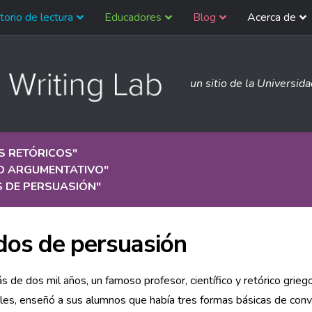
torio de lectura
Educadores
Blog
Acerca de
un sitio de la Universid
S RETÓRICOS
"
O ARGUMENTATIVO
"
 DE PERSUASIÓN
"
os de persuasión
 de dos mil años, un famoso profesor, científico y retórico griego
les, enseñó a sus alumnos que había tres formas básicas de conv