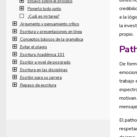
usted no
Ensayo sobre el proceso
credibil
Ponerlo todo junto
¿Cuál es mi tarea?
a la lóg
Argumento y pensamiento crítico
la inves
Escritura y presentaciones en línea
propio.
Conceptos básicos de la gramática
Pat
Evitar el plagio
Escritura Académica 101
Escribir a nivel de posgrado
De forma
Escritura en las disciplinas
emocione
Escribir para su carrera
trabajo 
Repaso de escritura
espectro
motivan.
mensaje
El patho
respetad