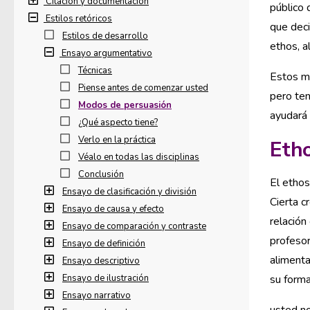
Citación y documentación
público 
Estilos retóricos
que deci
Estilos de desarrollo
ethos, a
Ensayo argumentativo
Técnicas
Estos m
Piense antes de comenzar usted
pero ten
Modos de persuasión
ayudará 
¿Qué aspecto tiene?
Verlo en la práctica
Eth
Véalo en todas las disciplinas
Conclusión
El ethos
Ensayo de clasificación y división
Cierta c
Ensayo de causa y efecto
relación
Ensayo de comparación y contraste
profesor
Ensayo de definición
alimenta
Ensayo descriptivo
Ensayo de ilustración
su forma
Ensayo narrativo