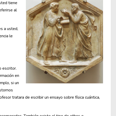
sted tiene
ferirse al
s a usted,
ncia le
 escritor.
ormación en
mplo, si un
astornos
fesor tratara de escribir un ensayo sobre física cuántica,