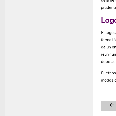
dejarse 
prudenci
Log
El logos
forma ló
de un en
reunir u
debe ase
El ethos
modos de