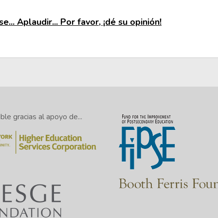
e... Aplaudir... Por favor, ¡dé su opinión!
le gracias al apoyo de...