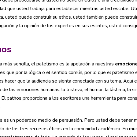
 debe preocuparse si usted no tiene un ethos o una credibilidad 
idad que usted trabaja para establecer mientras usted escribe. U
ica, usted puede construir su ethos. usted también puede construir
tigación y la opinión de los expertos en sus escritos, usted consig
hos
 más sencilla, el patetismo es la apelación a nuestras
emocion
s que por la lógica o el sentido común, por lo que el patetismo
es hacer que la audiencia se sienta conectada con su tema. Aquí
 de las emociones humanas: la tristeza, el humor, la lástima, la sim
 El pathos proporciona a los escritores una herramienta para con
.
s es un poderoso medio de persuasión. Pero usted debe tener m
o de los tres recursos éticos en la comunidad académica. En m