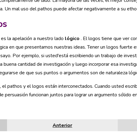
completamente de lado. La mayoría de las veces, el mejor consejo
a. Un mal uso del pathos puede afectar negativamente a su ethos 
os
 es la apelación a nuestro lado
lógico
. El logos tiene que ver c
gica en que presentamos nuestras ideas. Tener un logos fuerte e
sayo. Por ejemplo, si usted'está escribiendo un trabajo de invest
na buena cantidad de investigación y luego incorporar esa investi
gurarse de que sus puntos o argumentos son de naturaleza lógica
, el pathos y el logos están interconectados. Cuando usted escr
 persuasión funcionan juntos para lograr un argumento sólido en
Anterior