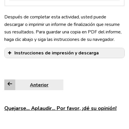
Después de completar esta actividad, usted puede
descargar o imprimir un informe de finalización que resume
sus resultados. Para guardar una copia en PDF del informe,
haga clic abajo y siga las instrucciones de su navegador.
Instrucciones de impresión y descarga
Anterior
Edge
Firefox
Quejarse... Aplaudir... Por favor, ¡dé su opinión!
Google Chrome