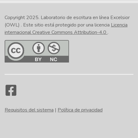
Internet Explorer
Safari
Copyright 2025.
Laboratorio de escritura en línea Excelsior
(OWL)
. Este sitio está protegido por una licencia
Licencia
internacional Creative Commons Attribution-4.0
.
En la esquina inferior derecha de la actividad, haga
clic en el icono de la impresora. (NOTA: No se trata
del botón Imprimir situado en la parte inferior de la
página). Seleccione
Imprimir todas las
diapositivas
o
Imprimir la diapositiva actual
.
En el
Imprimir
emergente, bajo
Impresora
,
seleccione la opción que se refiera al pdf. Haga clic
en
Imprimir
. Dé un nombre al archivo. (NOTA: Se
recomienda que usted incluya su nombre en el
Requisitos del sistema
|
Política de privacidad
nombre del archivo si usted piensa enviárselo a
alguien como prueba de que usted ha completado
la actividad). Navegue hasta el lugar donde usted
desea que se guarde el archivo y haga clic en