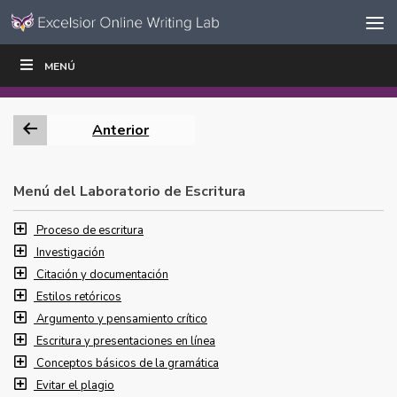
Ir al contenido
Saltar
MENÚ
ESCRIBIR
LEER
EDUCADORES
|
|
navegación
Anterior
Menú del Laboratorio de Escritura
Proceso de escritura
Investigación
Citación y documentación
Estilos retóricos
Argumento y pensamiento crítico
Escritura y presentaciones en línea
Conceptos básicos de la gramática
Evitar el plagio