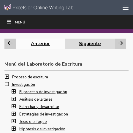
Ir al contenido
Saltar
MENÚ
ESCRIBIR
LEER
EDUCADORES
|
|
navegación
Anterior
Siguiente
Menú del Laboratorio de Escritura
Proceso de escritura
Investigación
El proceso de investigación
Análisis de la tarea
Estrechar y desarrollar
Estrategias de investigación
Tesis o enfoque
Hipótesis de investigación