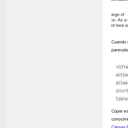
Cuando 
parecido
<ifra
actio
allow
src="
libra
Copie es
conocimi
Canvas