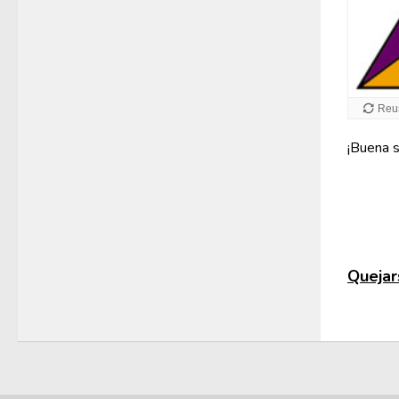
¡Buena s
Quejars