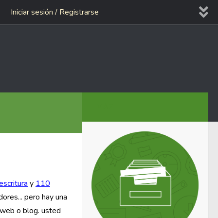
Iniciar sesión / Registrarse
MÁS
escritura
y
110
dores... pero hay una
o web o blog. usted