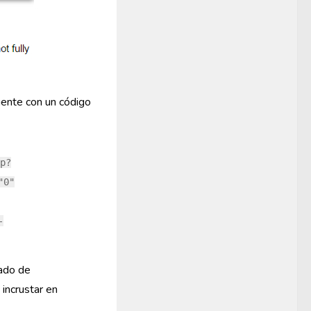
ente con un código
p?
"0"
-
rado de
 incrustar en