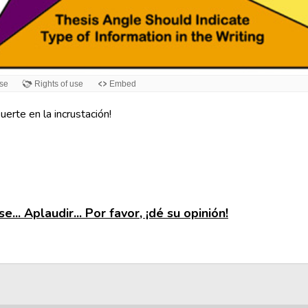
uerte en la incrustación!
e... Aplaudir... Por favor, ¡dé su opinión!