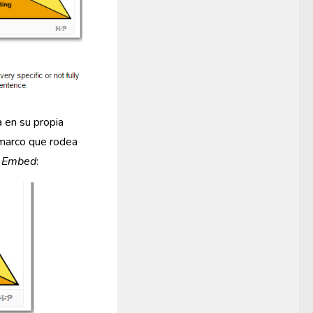
a en su propia
l marco que rodea
a
Embed
: