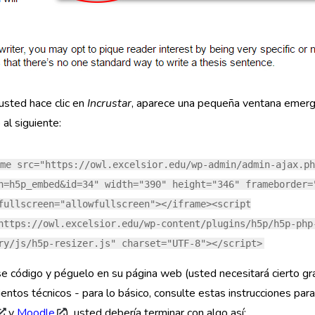
usted hace clic en
Incrustar
, aparece una pequeña ventana emerg
 al siguiente:
me src="https://owl.excelsior.edu/wp-admin/admin-ajax.ph
n=h5p_embed&id=34" width="390" height="346" frameborder=
fullscreen="allowfullscreen"></iframe><script
https://owl.excelsior.edu/wp-content/plugins/h5p/h5p-php
ry/js/h5p-resizer.js" charset="UTF-8"></script>
e código y péguelo en su página web (usted necesitará cierto g
entos técnicos - para lo básico, consulte estas instrucciones para
y
Moodle
). usted debería terminar con algo así: