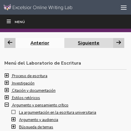
Ir al contenido
Saltar
MENÚ
ESCRIBIR
LEER
EDUCADORES
|
|
navegación
Anterior
Siguiente
Menú del Laboratorio de Escritura
Proceso de escritura
Investigación
Citación y documentación
Estilos retóricos
Argumento y pensamiento crítico
La argumentación en la escritura universitaria
Argumento y audiencia
Búsqueda de temas