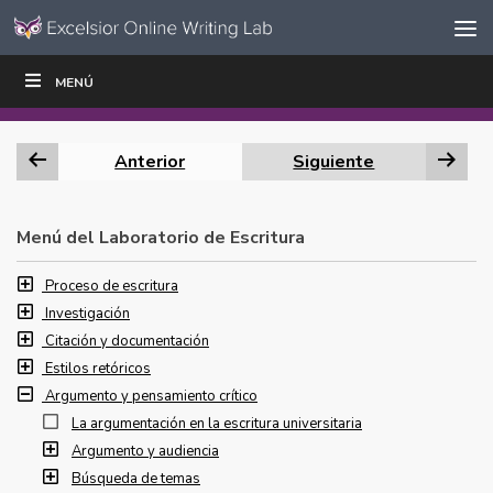
Ir al contenido
Saltar
MENÚ
ESCRIBIR
LEER
EDUCADORES
|
|
navegación
Anterior
Siguiente
Menú del Laboratorio de Escritura
Proceso de escritura
Investigación
Citación y documentación
Estilos retóricos
Argumento y pensamiento crítico
La argumentación en la escritura universitaria
Argumento y audiencia
Búsqueda de temas