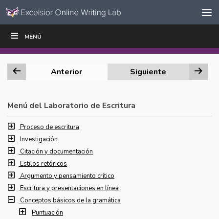
Ir al contenido
Saltar
MENÚ
ESCRIBIR
LEER
EDUCADORES
|
|
navegación
Anterior
Siguiente
Menú del Laboratorio de Escritura
Proceso de escritura
Investigación
Citación y documentación
Estilos retóricos
Argumento y pensamiento crítico
Escritura y presentaciones en línea
Conceptos básicos de la gramática
Puntuación