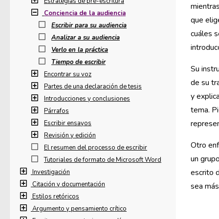
Estrategias de pre-escritura
mientras
Conciencia de la audiencia
que elig
Escribir para su audiencia
cuáles s
Analizar a su audiencia
introducc
Verlo en la práctica
Tiempo de escribir
Su instr
Encontrar su voz
de su tr
Partes de una declaración de tesis
y explic
Introducciones y conclusiones
tema. Pi
Párrafos
represen
Escribir ensayos
Revisión y edición
Otro enf
El resumen del processo de escribir
un grupo
Tutoriales de formato de Microsoft Word
escrito 
Investigación
Citación y documentación
sea más 
Estilos retóricos
Argumento y pensamiento crítico