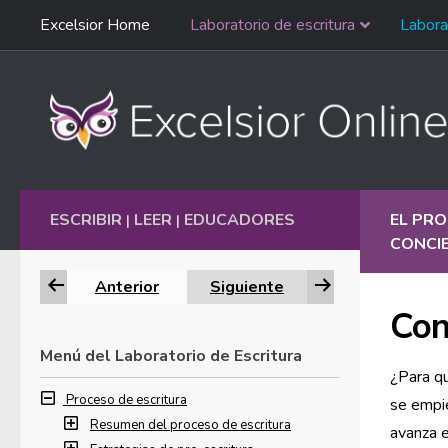
Saltar
Excelsior Home
Laboratorio de escritura
Labora
Ir al contenido
navegación
English
ESCRIBIR
LEER
EDUCADORES
EL PRO
|
|
CONCIE
Anterior
Siguiente
Con
Menú del Laboratorio de Escritura
¿Para qu
Proceso de escritura
se empie
Resumen del proceso de escritura
avanza e