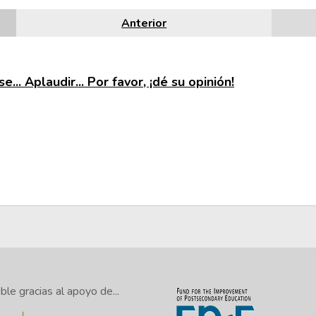
Anterior
e... Aplaudir... Por favor, ¡dé su opinión!
le gracias al apoyo de...