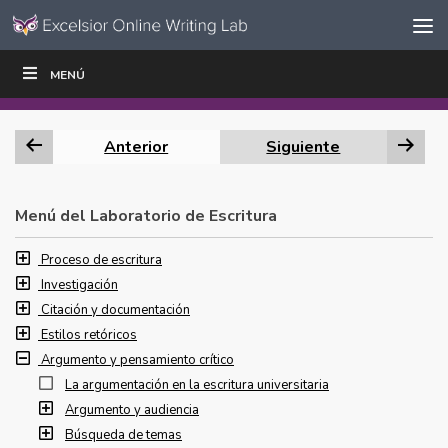
Ir al contenido
Saltar
MENÚ
ESCRIBIR
LEER
EDUCADORES
|
|
navegación
Anterior
Siguiente
Menú del Laboratorio de Escritura
Proceso de escritura
Investigación
Citación y documentación
Estilos retóricos
Argumento y pensamiento crítico
La argumentación en la escritura universitaria
Argumento y audiencia
Búsqueda de temas