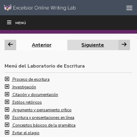
Ir al contenido
Saltar
MENÚ
ESCRIBIR
LEER
EDUCADORES
|
|
navegación
Anterior
Siguiente
Menú del Laboratorio de Escritura
Proceso de escritura
Investigación
Citación y documentación
Estilos retóricos
Argumento y pensamiento crítico
Escritura y presentaciones en línea
Conceptos básicos de la gramática
Evitar el plagio