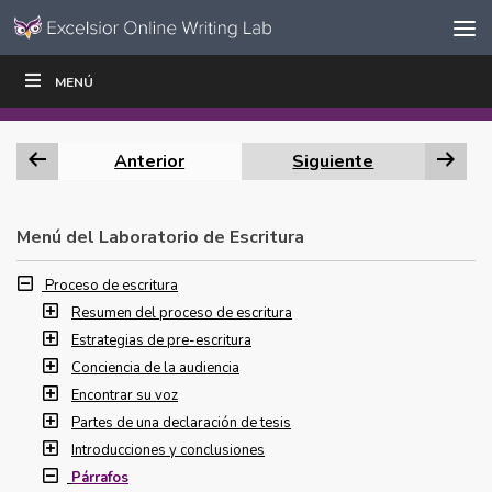
Ir al contenido
Saltar
MENÚ
ESCRIBIR
LEER
EDUCADORES
|
|
navegación
Anterior
Siguiente
Menú del Laboratorio de Escritura
Proceso de escritura
Resumen del proceso de escritura
Estrategias de pre-escritura
Conciencia de la audiencia
Encontrar su voz
Partes de una declaración de tesis
Introducciones y conclusiones
Párrafos