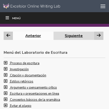
Ir al contenido
Saltar
MENÚ
ESCRIBIR
LEER
EDUCADORES
|
|
navegación
Anterior
Siguiente
Menú del Laboratorio de Escritura
Proceso de escritura
Investigación
Citación y documentación
Estilos retóricos
Argumento y pensamiento crítico
Escritura y presentaciones en línea
Conceptos básicos de la gramática
Evitar el plagio