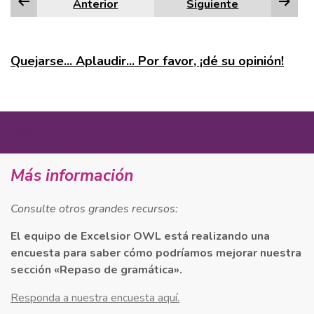
Anterior
Siguiente
Edge
Firefox
Quejarse... Aplaudir... Por favor, ¡dé su opinión!
Google Chrome
Internet Explorer
MÁS
Safari
Más información
En la esquina inferior derecha de la actividad, haga
Consulte otros grandes recursos:
clic en el icono de la impresora. (NOTA: No se trata
El equipo de Excelsior OWL está realizando una
del botón Imprimir situado en la parte inferior de la
encuesta para saber cómo podríamos mejorar nuestra
página). Seleccione
Imprimir todas las
sección «Repaso de gramática».
diapositivas
o
Imprimir la diapositiva actual
.
En el
Imprimir
emergente, bajo
Impresora
,
Responda a nuestra encuesta aquí.