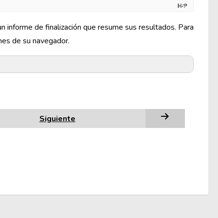
n informe de finalización que resume sus resultados. Para
ones de su navegador.
Siguiente
de la impresora. (NOTA: No se trata del botón Imprimir
las diapositivas
o
Imprimir la diapositiva actual
.
se refiera al pdf. Haga clic en
Imprimir
. Dé un