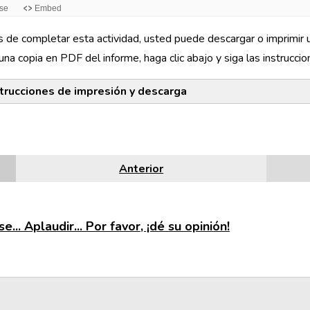
de completar esta actividad, usted puede descargar o imprimir u
una copia en PDF del informe, haga clic abajo y siga las instrucci
strucciones de impresión y descarga
e
Firefox
Google Chrome
Internet Explorer
Safari
Anterior
e... Aplaudir... Por favor, ¡dé su opinión!
la esquina inferior derecha de la actividad, haga clic en el icono 
uado en la parte inferior de la página). Seleccione
Imprimir todas 
el
Imprimir
emergente, bajo
Impresora
, seleccione la opción que 