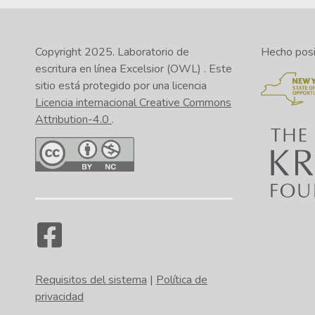
nom
env
que
Copyright 2025.
Laboratorio de
Hecho posib
escritura en línea Excelsior (OWL)
. Este
sitio está protegido por una licencia
Licencia internacional Creative Commons
Attribution-4.0
.
En 
En 
En 
En 
sit
sit
sit
sit
En 
En 
En 
En 
(NO
Imp
arc
Gu
pru
(NO
com
inc
hag
pru
arc
com
hag
Requisitos del sistema
|
Política de
privacidad