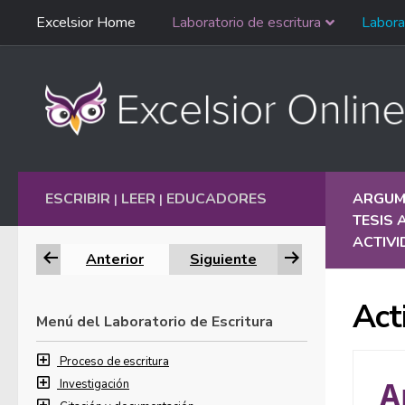
Saltar
Excelsior Home
Laboratorio de escritura
Labora
Ir al contenido
navegación
English
ESCRIBIR
LEER
EDUCADORES
ARGUM
|
|
TESIS
ACTIVI
Anterior
Siguiente
Act
Menú del Laboratorio de Escritura
Proceso de escritura
Investigación